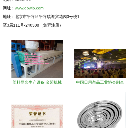
网址：
www.dbwlp.com
地址：北京市平谷区平谷镇迎宾花园3号楼1
至3层111号-240388（集群注册）
塑料网套生产设备 金盟机械
中国日用杂品工业协会制伞
的匠心科技，赋能日用杂品
专业委员会年会圆满落幕 聚
行业新未来
智笃行，撑起伞业高质量发
展新天地