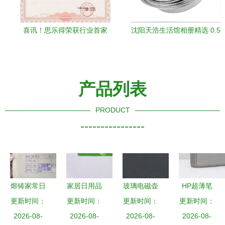
喜讯！思乐得荣获行业首家
沈阳天浩生活馆相册精选 0.5
工业设计中心，日用杂品领
厚反边调料缸，无磁设计，
域再添荣耀
厂家直供日用杂品
产品列表
PRODUCT
----------------
熔铸家常日
家居日用品
玻璃电磁壶
HP超薄笔
用，传承杂
更新时间：
更新时间：
的艺术 如
更新时间：
批发指南
记本电脑与
更新时间：
货新风——
2026-08-
何从点滴提
2026-08-
心然日杂的
2026-08-
2026-08-
日用杂品