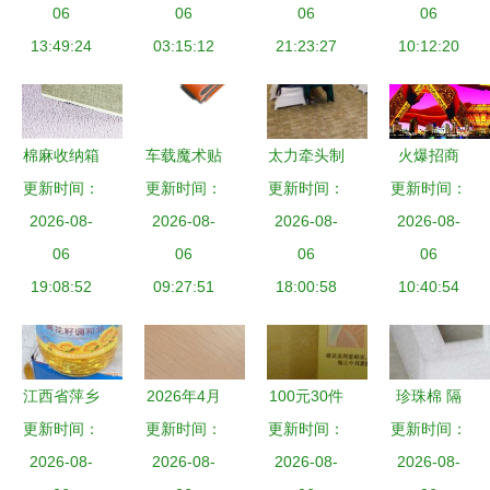
温州市日用
06
升生活品质
06
耐高温茶具
06
生活中的巧
06
杂品公司发
13:49:24
03:15:12
选购推荐
21:23:27
10:12:20
妙搭配
展巡礼
棉麻收纳箱
车载魔术贴
太力牵头制
火爆招商
日用杂品中
更新时间：
杂物固定绑
更新时间：
定《日用真
更新时间：
日用杂品行
更新时间：
的自然美学
2026-08-
带 解锁后
2026-08-
空吸盘类产
2026-08-
业的黄金机
2026-08-
与实用智慧
06
备箱空间，
06
品通用技术
06
06
遇
19:08:52
有格有效
09:27:51
要求》国家
18:00:58
10:40:54
标准 日用
杂品行业的
新里程碑
江西省萍乡
2026年4月
100元30件
珍珠棉 隔
市隆盛昌商
更新时间：
更新｜如何
更新时间：
日用品，杂
更新时间：
热与日用杂
更新时间：
贸公司网站
2026-08-
选择一家可
2026-08-
七杂八一堆
2026-08-
品的全能明
2026-08-