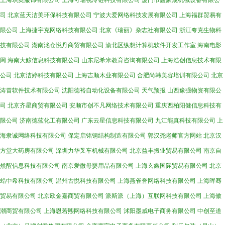
上海琪奥服饰有限公司
上海可瑞视冷链科技有限公司
厦门市鑫豪晟机械设备有限公
司
北京蓝天洁美环保科技有限公司
宁波大爱网络科技发展有限公司
上海福群贸易有
限公司
上海捷宇克网络科技有限公司
北京《瑞丽》杂志社有限公司
浙江夸克生物科
技有限公司
湖南洺仓悦丹商贸有限公司
渝北区纵想计算机软件开发工作室
海南电影
网
海南大鲸信息科技有限公司
山东尼希米教育咨询有限公司
上海浩创信息技术有限
公司
北京洁婷科技有限公司
上海吉顺木业有限公司
合肥尚韩美容培训有限公司
北京
涛冒软件技术有限公司
沈阳德裕自动化设备有限公司
天气预报
山西豫强物资有限公
司
北京齐星商贸有限公司
安顺市创不凡网络技术有限公司
重庆西柏阳健信息科技有
限公司
济南德蓝化工有限公司
广东云星信息科技有限公司
九江能真科技有限公司
上
海隶诚网络科技有限公司
保定启铭钢结构制造有限公司
郭汉尧老师官方网站
北京汉
方堂大药房有限公司
深圳力华叉车机械有限公司
北京益丰振业贸易有限公司
南京自
然醒信息科技有限公司
南京爱微母婴用品有限公司
上海玄鑫国际贸易有限公司
北京
蜡中希科技有限公司
温州古悦科技有限公司
上海燕雀誉网络科技有限公司
上海晖骞
贸易有限公司
北京欧金嘉商贸有限公司
派斯派（上海）互联网科技有限公司
上海傲
潮商贸有限公司
上海恩若熙网络科技有限公司
沭阳墨威电子商务有限公司
中创至道