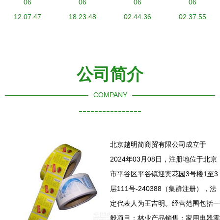
——日用杂
06
靠的硅胶制
06
好划算！
06
星材料
06
品的品质保
12:07:47
品服务商
18:23:48
02:44:36
02:37:55
障与智能服
——日用杂
务
品品牌指南
公司简介
COMPANY
----------------
北京越明简商贸有限公司成立于
2024年03月08日，注册地位于北京
市平谷区平谷镇迎宾花园3号楼1至3
层111号-240388（集群注册），法
定代表人为王吉明。经营范围包括一
般项目：林业产品销售；家用电器零