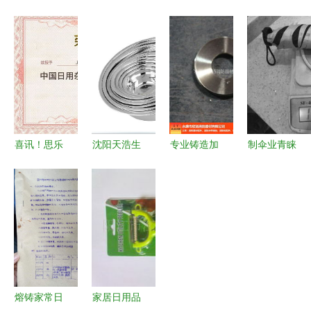
产设备 金
品工业协会
品 平凡中
的生活智慧
盟机械的匠
制伞专业委
的生活智慧
心科技，赋
员会年会圆
与变迁
能日用杂品
满落幕 聚
行业新未来
智笃行，撑
起伞业高质
量发展新天
喜讯！思乐
沈阳天浩生
专业铸造加
制伞业青睐
地
得荣获行业
活馆相册精
工定做可信
航天科技材
首家工业设
选 0.5厚反
赖之选——
料，提升日
计中心，日
边调料缸，
欣扬消防与
用杂品品质
用杂品领域
无磁设计，
您共创安心
再添荣耀
厂家直供日
未来
用杂品
熔铸家常日
家居日用品