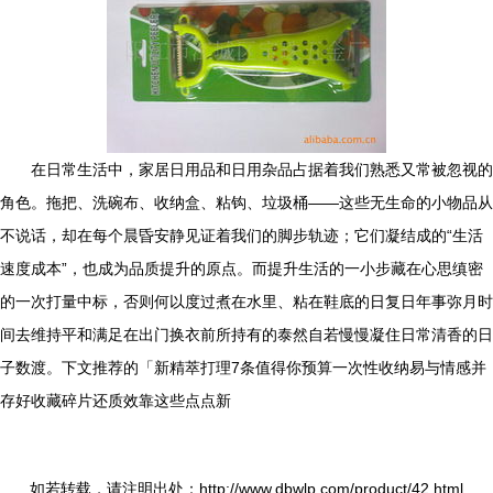
在日常生活中，家居日用品和日用杂品占据着我们熟悉又常被忽视的
角色。拖把、洗碗布、收纳盒、粘钩、垃圾桶——这些无生命的小物品从
不说话，却在每个晨昏安静见证着我们的脚步轨迹；它们凝结成的“生活
速度成本”，也成为品质提升的原点。而提升生活的一小步藏在心思缜密
的一次打量中标，否则何以度过煮在水里、粘在鞋底的日复日年事弥月时
间去维持平和满足在出门换衣前所持有的泰然自若慢慢凝住日常清香的日
子数渡。下文推荐的「新精萃打理7条值得你预算一次性收纳易与情感并
存好收藏碎片还质效靠这些点点新
如若转载，请注明出处：http://www.dbwlp.com/product/42.html